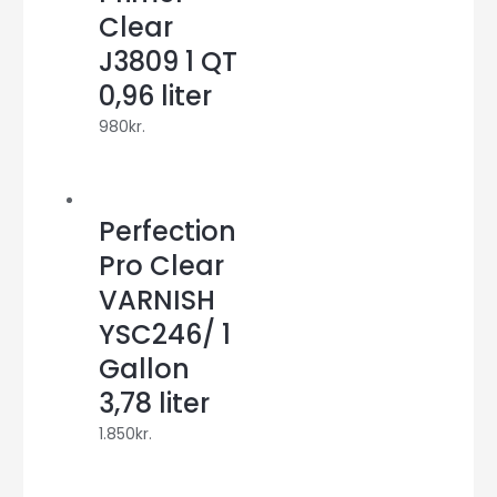
Clear
J3809 1 QT
0,96 liter
980
kr.
Perfection
Pro Clear
VARNISH
YSC246/ 1
Gallon
3,78 liter
1.850
kr.