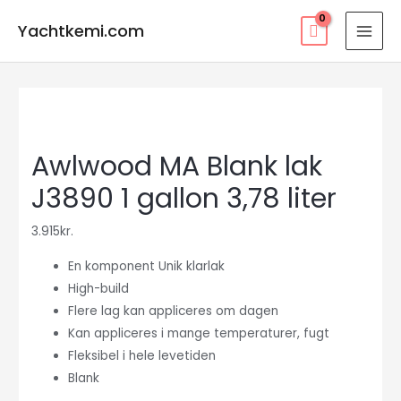
Gå
Yachtkemi.com
til
MAI
indholdet
MEN
Awlwood MA Blank lak
J3890 1 gallon 3,78 liter
3.915
kr.
En komponent Unik klarlak
High-build
Flere lag kan appliceres om dagen
Kan appliceres i mange temperaturer, fugt
Fleksibel i hele levetiden
Blank