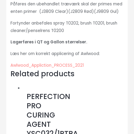
Påføres den ubehandlet træværk skal der primes med
enten primer (J3809 Clear)(J2809 Rød)(J9809 Gul)
Fortynder anbefales spray T0202, brush T0201, brush
cleaner/penselrens T0200
Lagerføres i QT og Gallon størrelser.
Læs her om korrekt applicering af Awlwood:
Awlwood_Appliction_PROCESS_2021
Related products
PERFECTION
PRO
CURING
AGENT
YSC032/1PTBA