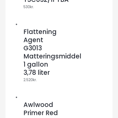
530
kr.
Flattening
Agent
G3013
Matteringsmiddel
1 gallon
3,78 liter
2.520
kr.
Awlwood
Primer Red