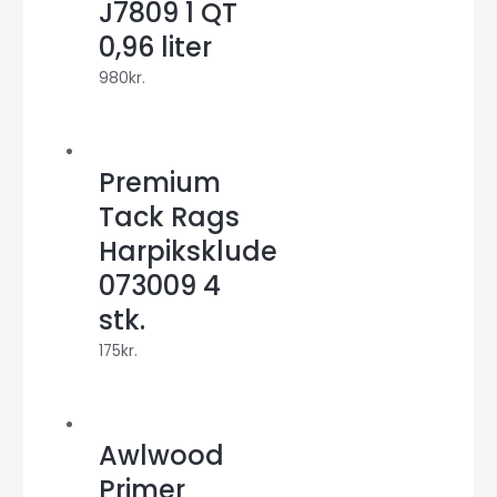
J7809 1 QT
0,96 liter
980
kr.
Premium
Tack Rags
Harpiksklude
073009 4
stk.
175
kr.
Awlwood
Primer