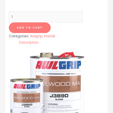
Awlwood
MA
Blank
ADD TO CART
lak
Categories:
Awlgrip
,
Klarlak
J3890
Description
1
gallon
3,78
liter
quantity