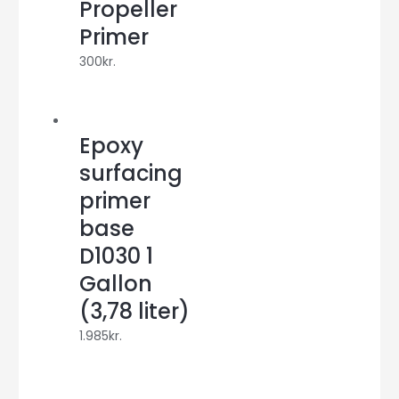
Propeller
Primer
300
kr.
Epoxy
surfacing
primer
base
D1030 1
Gallon
(3,78 liter)
1.985
kr.