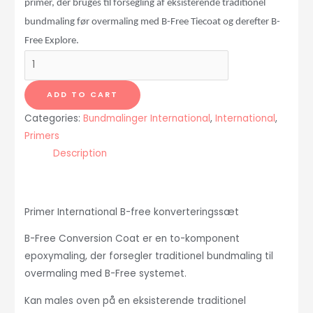
primer, der bruges til forsegling af eksisterende traditionel
bundmaling f
ø
r overmaling med B-Free Tiecoat og derefter B-
Free Explore.
B-
Free
primer
ADD TO CART
konverteringssæt
Categories:
Bundmalinger International
,
International
,
0,75
Primers
liter
Description
quantity
Primer International B-free konverteringssæt
B-Free Conversion Coat er en to-komponent
epoxymaling, der forsegler traditionel bundmaling til
overmaling med B-Free systemet.
Kan males oven på en eksisterende traditionel