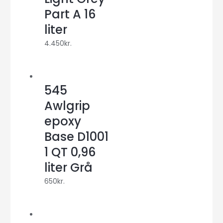
Part A 16
liter
4.450
kr.
545
Awlgrip
epoxy
Base D1001
1 QT 0,96
liter Grå
650
kr.