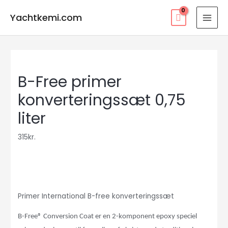
Gå
Yachtkemi.com
til
MAI
indholdet
MEN
B-Free primer
konverteringssæt 0,75
liter
315
kr.
Primer International B-free konverteringssæt
B-Free
®
Conversion Coat er en 2-komponent epoxy speciel