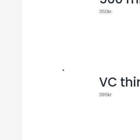
350
kr.
VC thin
395
kr.