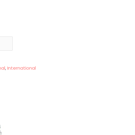
nal
,
International