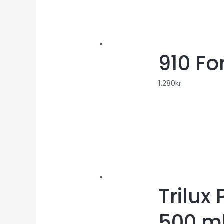
910 For
1.280
kr.
Trilux
500 m