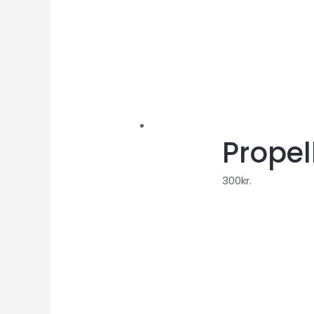
Propel
300
kr.