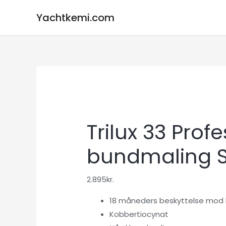
Gå
Yachtkemi.com
til
indholdet
Trilux 33 Prof
bundmaling So
2.895
kr.
18 måneders beskyttelse mod
Kobbertiocynat