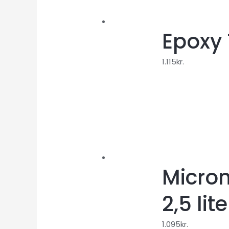
Epoxy 
1.115
kr.
Micron
2,5 lite
1.095
kr.