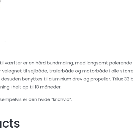
de til værfter er en hård bundmaling, med langsomt polerend
velegnet til sejlbåde, trailerbåde og motorbåde i alle større
 desuden benyttes til aluminium drev og propeller. Trilux 33
ing i helt op til 18 måneder.
empelvis er den hvide “kridhvid”.
ucts