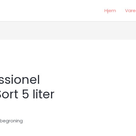
Hjem
Vare
essionel
rt 5 liter
 begroning