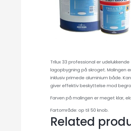
Trilux 33 professional er udelukken
lagopbygning på skroget. Malingen er 
inklusiv primede aluminium både. Kan
giver effektiv beskyttelse mod begron
Farven på malingen er meget klar, eks
Fartområde: op til 50 knob.
Related prod