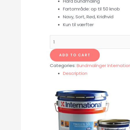
Hård bundmaling
Fartområde: op til 50 knob
Navy, Sort, Rød, Kridhvid
Kun til værfter
Trilux
33
Professionel
ADD TO CART
bundmaling
Categories:
Bundmalinger Internatio
Sort
Description
5
liter
quantity