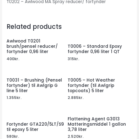
T0202 – Awlwood MA Spray reducer/ fortynder
Related products
Awlwood T0201
brush/pensel reducer/
T0006 – Standard Epoxy
fortynder 0,96 liter
fortynder 0,96 liter 1 QT
400
kr.
315
kr.
T0031 – Brushing (Pensel
T0005 – Hot Weather
fortynder) til Awlgrip G
fortynder (til Awlgrip
line 5 liter
topcoats) 5 liter
1.355
kr.
2.885
kr.
Flattening Agent G3013
Fortynder GTA220/5LT/S9
Matteringsmiddel 1 gallon
til epoxy 5 liter
3,78 liter
580
kr.
2.520
kr.