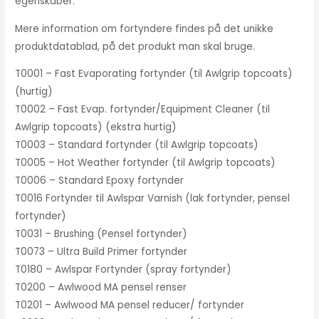
egenskaber.
Mere information om fortyndere findes på det unikke
produktdatablad, på det produkt man skal bruge.
T0001 – Fast Evaporating fortynder (til Awlgrip topcoats)
(hurtig)
T0002 – Fast Evap. fortynder/Equipment Cleaner (til
Awlgrip topcoats) (ekstra hurtig)
T0003 – Standard fortynder (til Awlgrip topcoats)
T0005 – Hot Weather fortynder (til Awlgrip topcoats)
T0006 – Standard Epoxy fortynder
T0016 Fortynder til Awlspar Varnish (lak fortynder, pensel
fortynder)
T0031 – Brushing (Pensel fortynder)
T0073 – Ultra Build Primer fortynder
T0180 – Awlspar Fortynder (spray fortynder)
T0200 – Awlwood MA pensel renser
T0201 – Awlwood MA pensel reducer/ fortynder