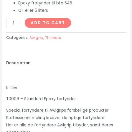
Epoxy frotynder til bl.a 545
QT eller 5 liters
T0006
ADD TO CART
-
Standard
Categories:
Awlgrip
,
Thinners
Epoxy
fortynder
5
Description
liter
quantity
5 liter
T0006 – Standard Epoxy fortynder
Special fortyndere til Awlgrips forskellige produkter
Professionel maling kræver de rigtige fortyndere.
Her er alle de fortyndere Awlgrip tilbyder, samt deres