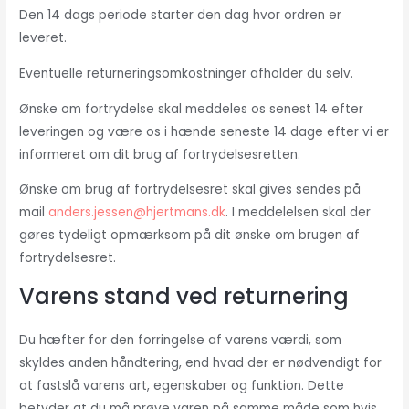
Den 14 dags periode starter den dag hvor ordren er
leveret.
Eventuelle returneringsomkostninger afholder du selv.
Ønske om fortrydelse skal meddeles os senest 14 efter
leveringen og være os i hænde seneste 14 dage efter vi er
informeret om dit brug af fortrydelsesretten.
Ønske om brug af fortrydelsesret skal gives sendes på
mail
anders.jessen@hjertmans.dk
. I meddelelsen skal der
gøres tydeligt opmærksom på dit ønske om brugen af
fortrydelsesret.
Varens stand ved returnering
Du hæfter for den forringelse af varens værdi, som
skyldes anden håndtering, end hvad der er nødvendigt for
at fastslå varens art, egenskaber og funktion. Dette
betyder at du må prøve varen på samme måde som hvis