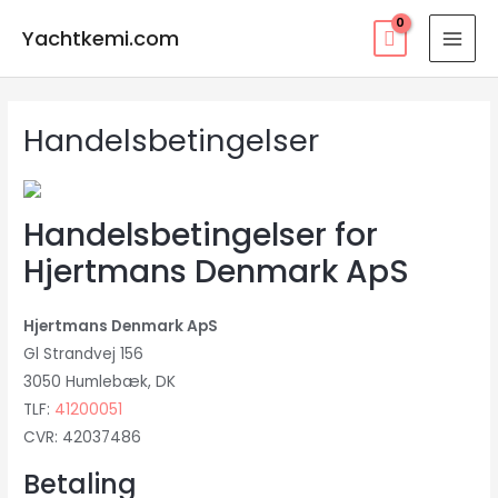
Gå
Yachtkemi.com
til
MAI
indholdet
MEN
Handelsbetingelser
Handelsbetingelser for
Hjertmans Denmark ApS
Hjertmans Denmark ApS
Gl Strandvej 156
3050 Humlebæk, DK
TLF:
41200051
CVR: 42037486
Betaling