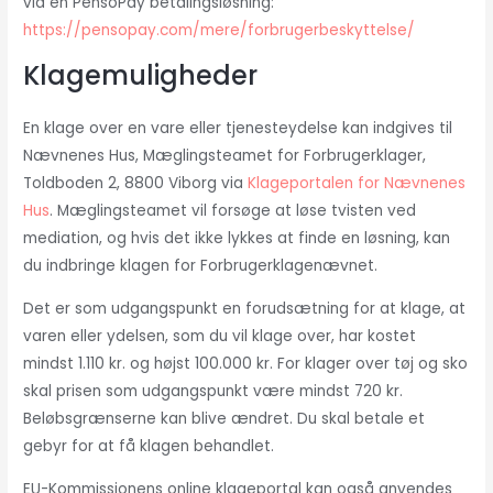
via en PensoPay betalingsløsning:
https://pensopay.com/mere/forbrugerbeskyttelse/
Klagemuligheder
En klage over en vare eller tjenesteydelse kan indgives til
Nævnenes Hus, Mæglingsteamet for Forbrugerklager,
Toldboden 2, 8800 Viborg via
Klageportalen for Nævnenes
Hus
. Mæglingsteamet vil forsøge at løse tvisten ved
mediation, og hvis det ikke lykkes at finde en løsning, kan
du indbringe klagen for Forbrugerklagenævnet.
Det er som udgangspunkt en forudsætning for at klage, at
varen eller ydelsen, som du vil klage over, har kostet
mindst 1.110 kr. og højst 100.000 kr. For klager over tøj og sko
skal prisen som udgangspunkt være mindst 720 kr.
Beløbsgrænserne kan blive ændret. Du skal betale et
gebyr for at få klagen behandlet.
EU-Kommissionens online klageportal kan også anvendes