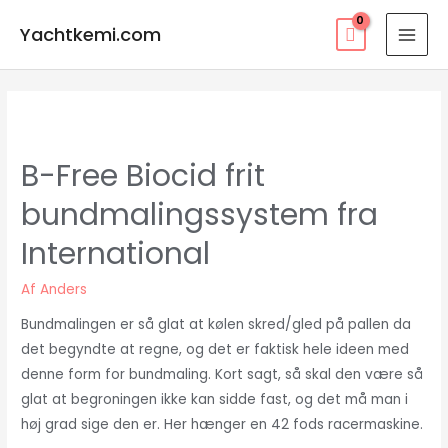
Gå
Yachtkemi.com
til
MAI
indholdet
MEN
B-Free Biocid frit
bundmalingssystem fra
International
Af
Anders
Bundmalingen er så glat at kølen skred/gled på pallen da
det begyndte at regne, og det er faktisk hele ideen med
denne form for bundmaling. Kort sagt, så skal den være så
glat at begroningen ikke kan sidde fast, og det må man i
høj grad sige den er. Her hænger en 42 fods racermaskine.