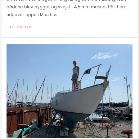
bådene blev bygget og svejst i 4,5 mm marinestål i flere
udgaver oppe i Mou hos …
Sådan
Læs mere »
maler
du
en
stålbåd.