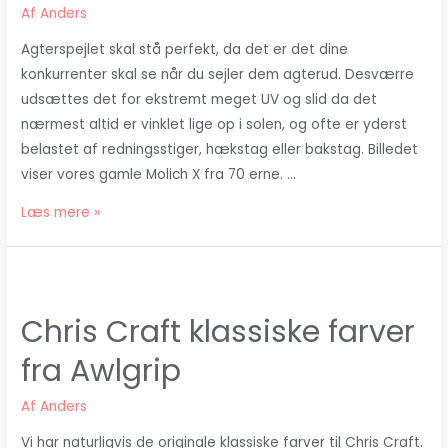
Af
Anders
Agterspejlet skal stå perfekt, da det er det dine
konkurrenter skal se når du sejler dem agterud. Desværre
udsættes det for ekstremt meget UV og slid da det
nærmest altid er vinklet lige op i solen, og ofte er yderst
belastet af redningsstiger, hækstag eller bakstag. Billedet
viser vores gamle Molich X fra 70 erne. …
Mal
Læs mere »
dit
agterspejl
Chris Craft klassiske farver
fra Awlgrip
Af
Anders
Vi har naturligvis de originale klassiske farver til Chris Craft.