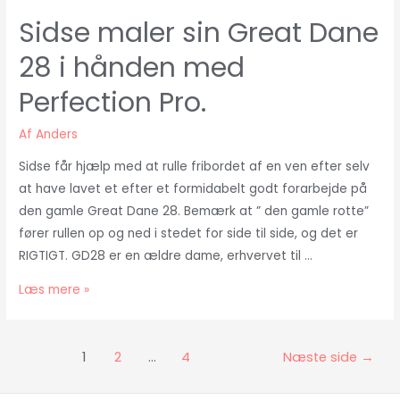
Sidse maler sin Great Dane
28 i hånden med
Perfection Pro.
Af
Anders
Sidse får hjælp med at rulle fribordet af en ven efter selv
at have lavet et efter et formidabelt godt forarbejde på
den gamle Great Dane 28. Bemærk at ” den gamle rotte”
fører rullen op og ned i stedet for side til side, og det er
RIGTIGT. GD28 er en ældre dame, erhvervet til …
Sidse
Læs mere »
maler
sin
Indlægsinddeling
Great
1
2
…
4
Næste side
→
Dane