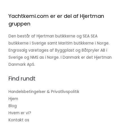
28
i
hånden
Yachtkemi.com er er del af Hjertman
med
gruppen
Perfection
Pro.
Den består af Hjertman butikkerne og SEA SEA
butikkerne i Sverige samt Maritim butikkerne i Norge.
Engrosalg varetages af Byggplast og Båtpryler AB i
Sverige og NMS as i Norge. I Danmark er det Hjertman
Danmark ApS.
Find rundt
Handelsbetingelser & Privatlivspolitik
Hjem
Blog
Hvem er vi?
Kontakt os