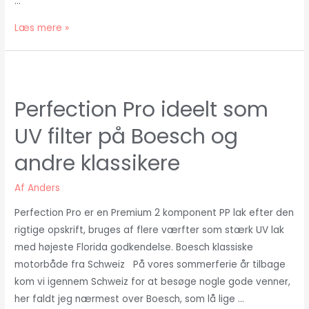
…
B-
Læs mere »
Free
Biocid
frit
bundmalingssystem
Perfection Pro ideelt som
fra
UV filter på Boesch og
International
andre klassikere
Af
Anders
Perfection Pro er en Premium 2 komponent PP lak efter den
rigtige opskrift, bruges af flere værfter som stærk UV lak
med højeste Florida godkendelse. Boesch klassiske
motorbåde fra Schweiz På vores sommerferie år tilbage
kom vi igennem Schweiz for at besøge nogle gode venner,
her faldt jeg nærmest over Boesch, som lå lige …