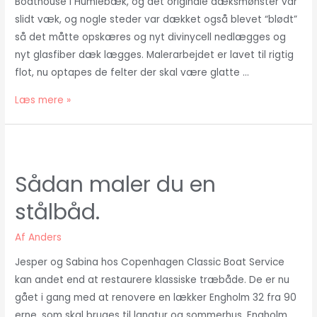
Boathouse i Humlebæk, og det originale dæksmønster var
slidt væk, og nogle steder var dækket også blevet “blødt”
så det måtte opskæres og nyt divinycell nedlægges og
nyt glasfiber dæk lægges. Malerarbejdet er lavet til rigtig
flot, nu optapes de felter der skal være glatte …
Sådan
Læs mere »
maler
du
dækket
med
Sådan maler du en
skridsikker
stålbåd.
maling
i
Af
Anders
samme
farve.
Jesper og Sabina hos Copenhagen Classic Boat Service
kan andet end at restaurere klassiske træbåde. De er nu
gået i gang med at renovere en lækker Engholm 32 fra 90
erne, som skal bruges til langtur og sommerhus. Engholm