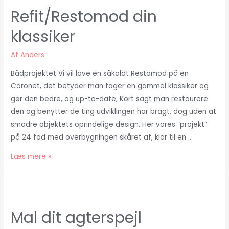
36
Refit/Restomod din
nyt
klassiker
liv
Af
Anders
Bådprojektet Vi vil lave en såkaldt Restomod på en
Coronet, det betyder man tager en gammel klassiker og
gør den bedre, og up-to-date, Kort sagt man restaurere
den og benytter de ting udviklingen har bragt, dog uden at
smadre objektets oprindelige design. Her vores “projekt”
på 24 fod med overbygningen skåret af, klar til en …
Refit/Restomod
Læs mere »
din
klassiker
Mal dit agterspejl