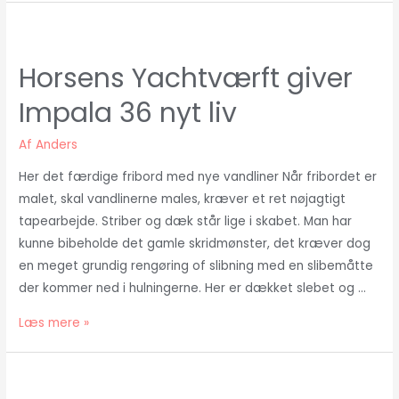
Test
mod
VC
Horsens Yachtværft giver
17
Impala 36 nyt liv
M
ekstra
Af
Anders
Her det færdige fribord med nye vandliner Når fribordet er
malet, skal vandlinerne males, kræver et ret nøjagtigt
tapearbejde. Striber og dæk står lige i skabet. Man har
kunne bibeholde det gamle skridmønster, det kræver dog
en meget grundig rengøring of slibning med en slibemåtte
der kommer ned i hulningerne. Her er dækket slebet og …
Horsens
Læs mere »
Yachtværft
giver
Impala