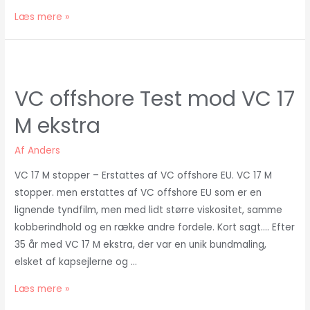
Perfection
Læs mere »
Pro
ideelt
som
UV
VC offshore Test mod VC 17
filter
M ekstra
på
Boesch
Af
Anders
og
andre
VC 17 M stopper – Erstattes af VC offshore EU. VC 17 M
klassikere
stopper. men erstattes af VC offshore EU som er en
lignende tyndfilm, men med lidt større viskositet, samme
kobberindhold og en række andre fordele. Kort sagt…. Efter
35 år med VC 17 M ekstra, der var en unik bundmaling,
elsket af kapsejlerne og …
VC
Læs mere »
offshore