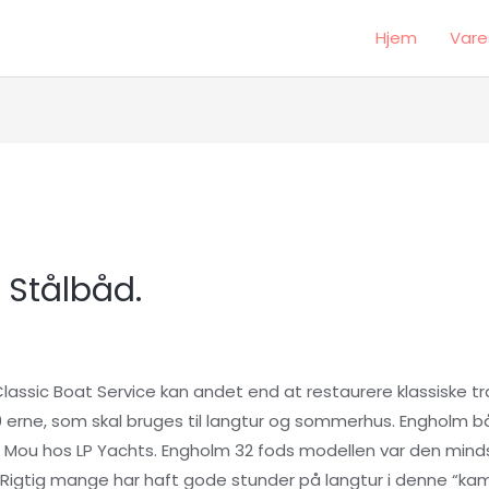
Hjem
Vare
 Stålbåd.
ssic Boat Service kan andet end at restaurere klassiske t
 erne, som skal bruges til langtur og sommerhus. Engholm b
 Mou hos LP Yachts. Engholm 32 fods modellen var den mindst
 Rigtig mange har haft gode stunder på langtur i denne “ka