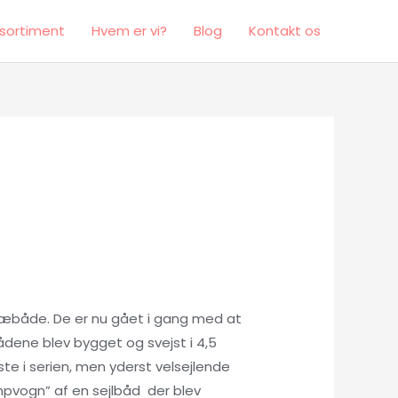
sortiment
Hvem er vi?
Blog
Kontakt os
ræbåde. De er nu gået i gang med at
ådene blev bygget og svejst i 4,5
e i serien, men yderst velsejlende
mpvogn” af en sejlbåd der blev