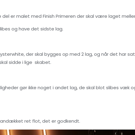
del er malet med Finish Primeren der skal være laget melle
slibes og have det sidste lag.
sterwhite, der skal bygges op med 2 lag, og når det har sat 
skal sidde i lige skabet.
gheder gør ikke noget i andet lag, de skal blot slibes væk og
kandækket ret flot, det er godkendt.