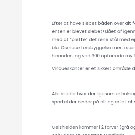
Efter at have slebet båden over alt 
enten er blevet slebet/slået af igenn
med at “plette” det rene stål med ep
bla. Osmose forebyggelse men i sær
hinanden, og ved 300 optørrede my f
Vindueskanter er et sikkert område de
Alle steder hvor der ligesom er huln
spartel der binder på alt og er let at s
Gelshielden kommer i 2 farver (grå 