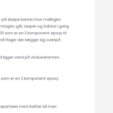
r på skarpe kanter hvor malingen
s morgen, går Jesper og Sabina i gang
200 som er en 2 komponent epoxy til
å flager der lægger sig ovenpå
id ligger vand på vindueskarmen.
air som er en 2 komponent epoxy
 sparteles med Awlfair så man