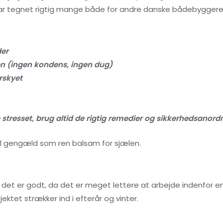
ar tegnet rigtig mange både for andre danske bådebyggere
der
en (ingen kondens, ingen dug)
erskyet
stresset, brug altid de rigtig remedier og sikkerhedsanord
til gengæld som ren balsam for sjælen.
 det er godt, da det er meget lettere at arbejde indenfor en
ektet strækker ind i efterår og vinter.