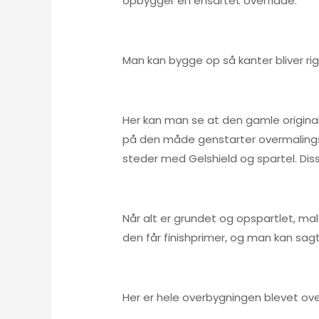
opbygger en ensartet overflade.
Man kan bygge op så kanter bliver r
Her kan man se at den gamle origina
på den måde genstarter overmalingsi
steder med Gelshield og spartel. Diss
Når alt er grundet og opspartlet, ma
den får finishprimer, og man kan sagt
Her er hele overbygningen blevet ov