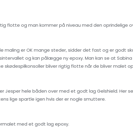
igtig flotte og man kommer på niveau med den oprindelige o
le maling er OK mange steder, sidder det fast og er godt sk
ntervallet og kan pålægge ny epoxy. Man kan se at Sabina 
e skødespilkonsoller bliver rigtig flotte når de bliver malet 
ler Jesper hele båden over med et godt lag Gelshield. Her se
ens lige spartle igen hvis der er nogle smuttere.
ermalet med et godt lag epoxy.