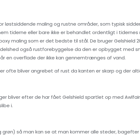
for løstsiddende maling og rustne områder, som typisk sidde
em tiderne eller bare ikke er behandlet ordentligt i tiderne
oxy maling som er det bedste til stål. De bruger Gelshield 
delshed også rustforebyggelse da den er opbygget med sm
år en overflade der ikke kan gennemtrænges af vand.
r ofte bliver angrebet af rust da kanten er skarp og der alt
inger bliver efter de har fået Gelshield spartlet op med Awlf
libe i.
og grøn) så man kan se at man kommer alle steder, bagefter