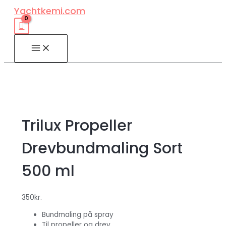
Gå
Yachtkemi.com
til
indholdet
MAIN
MENU
Trilux Propeller
Drevbundmaling Sort
500 ml
350
kr.
Bundmaling på spray
Til propeller og drev