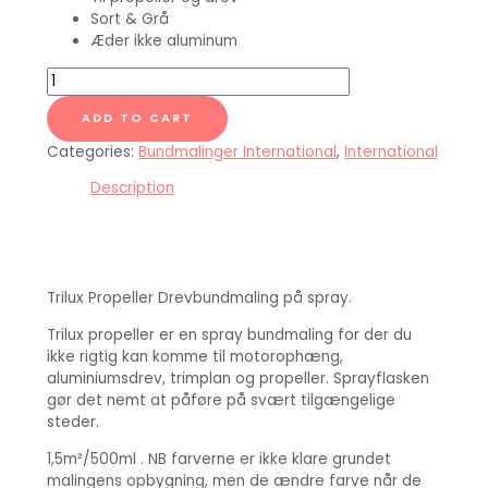
Sort & Grå
Æder ikke aluminum
Trilux
Propeller
Drevbundmaling
ADD TO CART
Sort
Categories:
Bundmalinger International
,
International
500
ml
Description
quantity
Trilux Propeller Drevbundmaling på spray.
Trilux propeller er en spray bundmaling for der du
ikke rigtig kan komme til motorophæng,
aluminiumsdrev, trimplan og propeller. Sprayflasken
gør det nemt at påføre på svært tilgængelige
steder.
1,5m²/500ml . NB farverne er ikke klare grundet
malingens opbygning, men de ændre farve når de