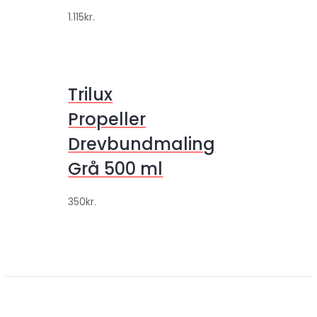
1.115
kr.
Trilux
Propeller
Drevbundmaling
Grå 500 ml
350
kr.