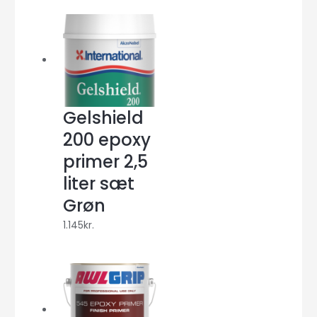
Gelshield
200 epoxy
primer 2,5
liter sæt
Grøn
1.145
kr.