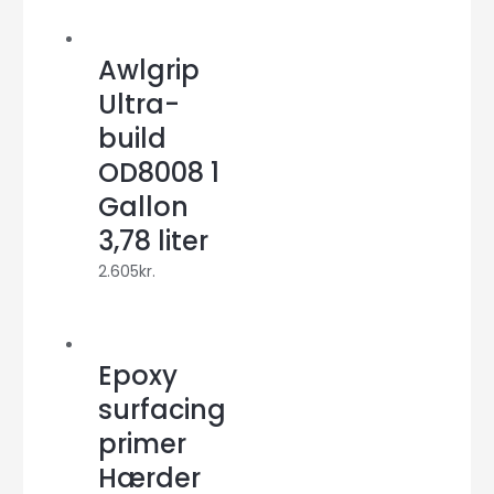
Awlgrip
Ultra-
build
OD8008 1
Gallon
3,78 liter
2.605
kr.
Epoxy
surfacing
primer
Hærder