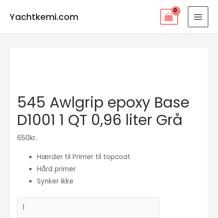
Gå
Yachtkemi.com
til
MAI
indholdet
MEN
545 Awlgrip epoxy Base
D1001 1 QT 0,96 liter Grå
650
kr.
Hærder til Primer til topcoat
Hård primer
Synker ikke
545
Awlgrip