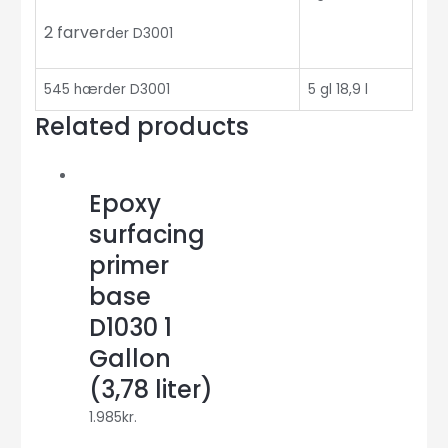
2 farver
der D3001
545 hærder D3001
5 gl 18,9 l
Related products
Epoxy
surfacing
primer
base
D1030 1
Gallon
(3,78 liter)
1.985
kr.