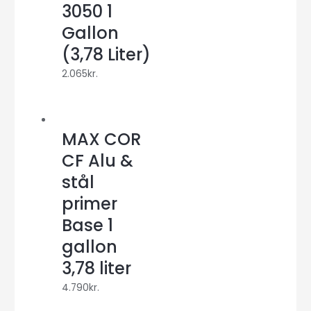
3050 1
Gallon
(3,78 Liter)
2.065
kr.
MAX COR
CF Alu &
stål
primer
Base 1
gallon
3,78 liter
4.790
kr.