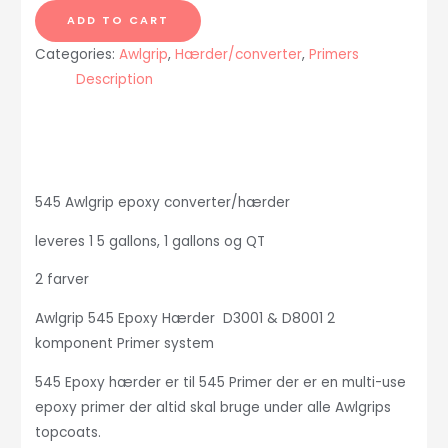
epoxy
ADD TO CART
Base
Categories:
Awlgrip
,
Hærder/converter
,
Primers
D1001
Description
1
QT
0,96
liter
Grå
545 Awlgrip epoxy converter/hærder
quantity
leveres 1 5 gallons, 1 gallons og QT
2 farver
Awlgrip 545 Epoxy Hærder D3001 & D8001 2
komponent Primer system
545 Epoxy hærder er til 545 Primer der er en multi-use
epoxy primer der altid skal bruge under alle Awlgrips
topcoats.