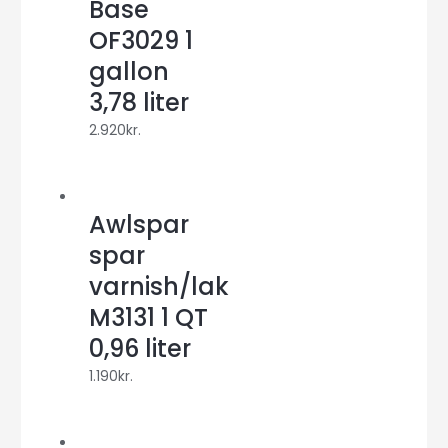
Base
OF3029 1
gallon
3,78 liter
2.920
kr.
Awlspar
spar
varnish/lak
M3131 1 QT
0,96 liter
1.190
kr.