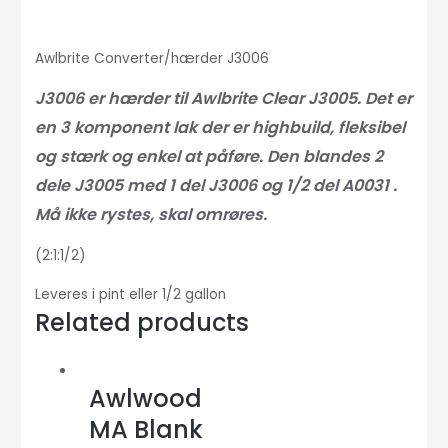
Awlbrite Converter/hærder J3006
J3006 er hærder til Awlbrite Clear J3005. Det er
en 3 komponent lak der er highbuild, fleksibel
og stærk og enkel at påføre. Den blandes 2
dele J3005 med 1 del J3006 og 1/2 del A0031 .
Må ikke rystes, skal omrøres.
(2:1:1/2)
Leveres i pint eller 1/2 gallon
Related products
Awlwood
MA Blank