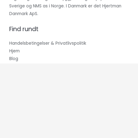
Sverige og NMS as i Norge. I Danmark er det Hjertman
Danmark ApS.
Find rundt
Handelsbetingelser & Privatlivspolitik
Hjem
Blog
Hvem er vi?
Kontakt os
Vi modtager
Copyright © 2026 Yachtkemi.com