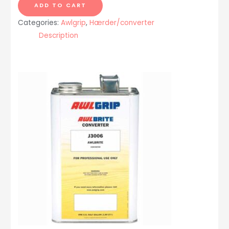
J3006
ADD TO CART
1
Categories:
Awlgrip
,
Hærder/converter
pint
Description
quantity