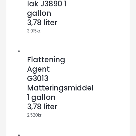
lak J3890 1
gallon
3,78 liter
3.915
kr.
Flattening
Agent
G3013
Matteringsmiddel
1 gallon
3,78 liter
2.520
kr.