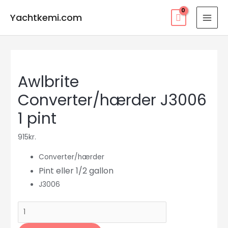
Gå
Yachtkemi.com
til
MAI
indholdet
MEN
Awlbrite
Converter/hærder J3006
1 pint
915
kr.
Converter/hærder
Pint eller 1/2 gallon
J3006
Awlbrite
Converter/hærder