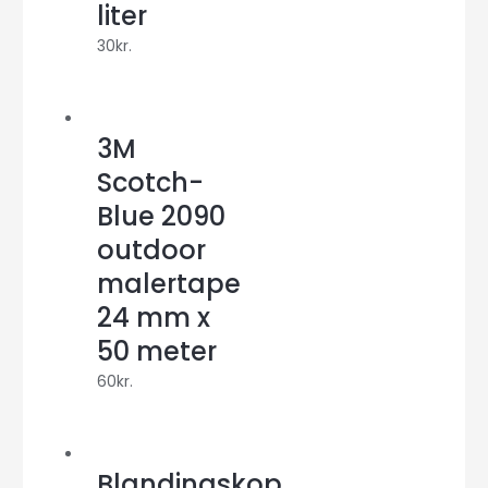
liter
30
kr.
3M
Scotch-
Blue 2090
outdoor
malertape
24 mm x
50 meter
60
kr.
Blandingskop