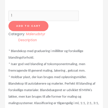
Blandingskop
Heavy
Duty
ADD TO CART
2300
Category:
Malerudstyr
ml
Description
quantity
* Blandekop med graduering i milliliter og forskellige
blandingsforhold.
* Is
æ
r god ved blanding af tokomponentmaling, men
fremragende til generel maling, lakering , gelcoat mm.
* Holdbar plast, der kan bruges med opl
ø
sningsmidler.
Blandekop til autolakerere og malerier. Perfekt til blanding af
forskellige materialer. Blandeb
æ
geret er udviklet til MIPA’s
lakker, men kan bruges til alle former for maling og
malingssystemer. Klassificering er tilg
æ
ngelig i ml, 1:1, 2:1, 3:1,