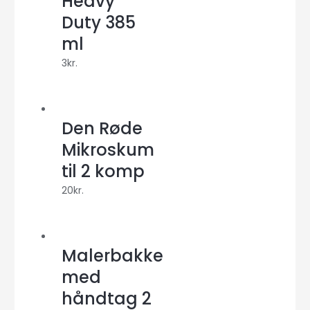
Heavy
Duty 385
ml
3
kr.
Den Røde
Mikroskum
til 2 komp
20
kr.
Malerbakke
med
håndtag 2