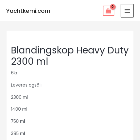
Gå
Yachtkemi.com
til
MAI
indholdet
MEN
Blandingskop Heavy Duty
2300 ml
6
kr.
Leveres også i
2300 ml
1400 ml
750 ml
385 ml