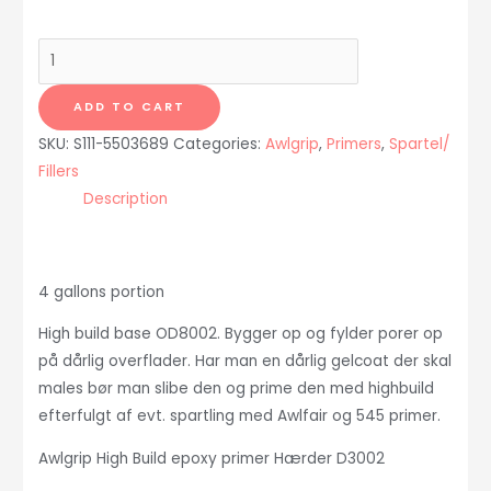
HIGH
BUILD
OFF
ADD TO CART
WHITE
SKU:
S111-5503689
Categories:
Awlgrip
,
Primers
,
Spartel/
BASE
Fillers
OD8002/4GLLT
Description
quantity
4 gallons portion
High build base OD8002. Bygger op og fylder porer op
på dårlig overflader. Har man en dårlig gelcoat der skal
males bør man slibe den og prime den med highbuild
efterfulgt af evt. spartling med Awlfair og 545 primer.
Awlgrip High Build epoxy primer Hærder D3002