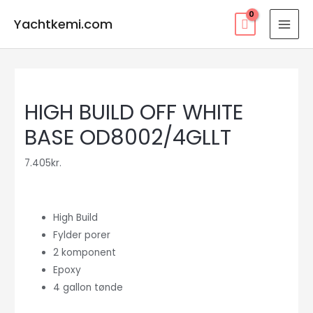
Gå
Yachtkemi.com
til
MAI
indholdet
MEN
HIGH BUILD OFF WHITE
BASE OD8002/4GLLT
7.405
kr.
High Build
Fylder porer
2 komponent
Epoxy
4 gallon tønde