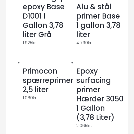
epoxy Base
Alu & stål
D1001 1
primer Base
Gallon 3,78
1 gallon 3,78
liter Grå
liter
1.925
kr.
4.790
kr.
Primocon
Epoxy
spærreprimer
surfacing
2,5 liter
primer
Hærder 3050
1.080
kr.
1 Gallon
(3,78 Liter)
2.065
kr.