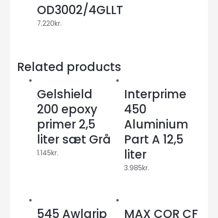
OD3002/4GLLT
7.220
kr.
Related products
Gelshield
Interprime
200 epoxy
450
primer 2,5
Aluminium
liter sæt Grå
Part A 12,5
liter
1.145
kr.
3.985
kr.
545 Awlgrip
MAX COR CF