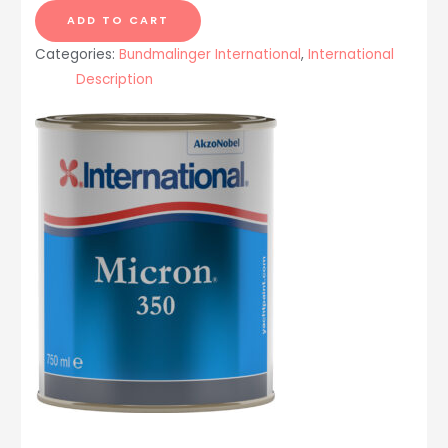
/
ADD TO CART
Micron
Categories:
Bundmalinger International
,
International
Ekstra
Description
Rød
2,5
liter
quantity