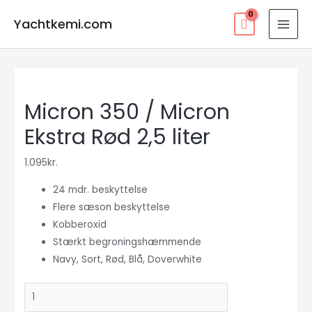
Gå
Yachtkemi.com
til
MAI
indholdet
MEN
Micron 350 / Micron
Ekstra Rød 2,5 liter
1.095
kr.
24 mdr. beskyttelse
Flere sæson beskyttelse
Kobberoxid
Stærkt begroningshæmmende
Navy, Sort, Rød, Blå, Doverwhite
Micron
350