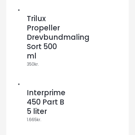
Trilux
Propeller
Drevbundmaling
Sort 500
ml
350
kr.
Interprime
450 Part B
5 liter
1.665
kr.