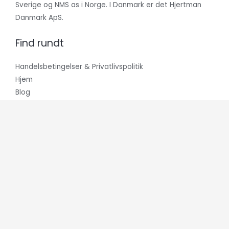
Sverige og NMS as i Norge. I Danmark er det Hjertman
Danmark ApS.
Find rundt
Handelsbetingelser & Privatlivspolitik
Hjem
Blog
Hvem er vi?
Kontakt os
Vi modtager
Copyright © 2026 Yachtkemi.com