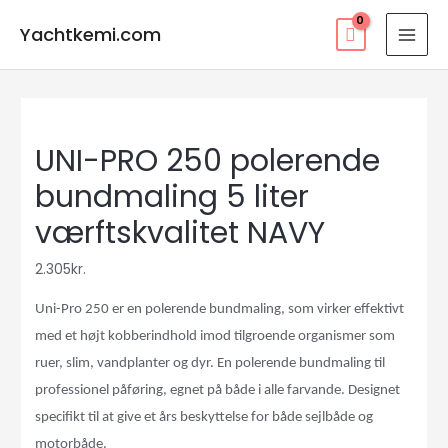
Gå
Yachtkemi.com
til
MAI
indholdet
MEN
UNI-PRO 250 polerende
bundmaling 5 liter
værftskvalitet NAVY
2.305
kr.
Uni-Pro 250 er en polerende bundmaling, som virker effektivt
med et h
ø
jt kobberindhold imod tilgroende organismer som
ruer, slim, vandplanter og dyr. En polerende bundmaling til
professionel p
å
f
ø
ring, egnet p
å
b
å
de i alle farvande. Designet
specifikt til at give et
å
rs beskyttelse for b
å
de sejlb
å
de og
motorb
å
de.