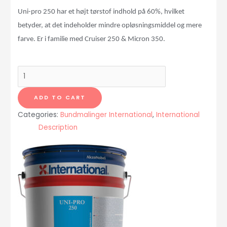
Uni-pro 250 har et h
ø
jt t
ø
rstof indhold p
å
60%, hvilket
betyder, at det indeholder mindre opl
ø
sningsmiddel og mere
farve. Er i familie med Cruiser 250 & Micron 350.
UNI-
PRO
250
ADD TO CART
polerende
Categories:
Bundmalinger International
,
International
bundmaling
Description
5
liter
værftskvalitet
NAVY
quantity