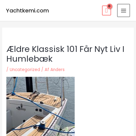
Gå
Yachtkemi.com
til
MAI
indholdet
MEN
Ældre Klassisk 101 Får Nyt Liv I
Humlebæk
/
Uncategorized
/ Af
Anders