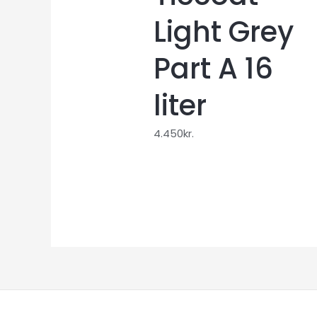
Light Grey
Part A 16
liter
4.450
kr.