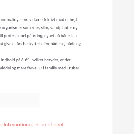
undmaling, som virker effektivt med et h
ø
jt
 organismer som ruer, slim, vandplanter og
il professionel p
å
f
ø
ring, egnet p
å
b
å
de i alle
 at give et
å
rs beskyttelse for b
å
de sejlb
å
de og
f indhold p
å
60%, hvilket betyder, at det
iddel og mere farve. Er i familie med Cruiser
r International
,
International