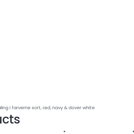
5
liter
værftskvalitet
Dover
White
quantity
ing i farverne sort, rød, navy & dover white
ucts