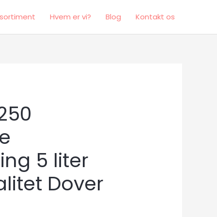
sortiment
Hvem er vi?
Blog
Kontakt os
250
e
g 5 liter
litet Dover