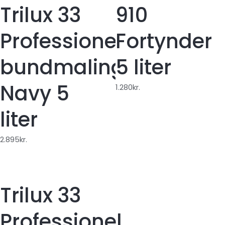
Trilux 33
910
Professionel
Fortynder
aling
bundmaling
5 liter
Navy 5
1.280
kr.
liter
2.895
kr.
Trilux 33
Professionel