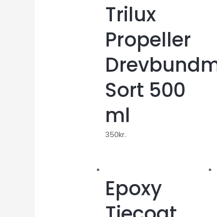
Trilux
Propeller
Drevbundm
Sort 500
ml
350
kr.
Epoxy
Tiecoat