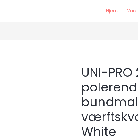
Hjem
Vare
UNI-PRO 
polerend
bundmalin
værftskva
White