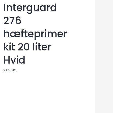
Interguard
276
hæfteprimer
kit 20 liter
Hvid
2.895
kr.