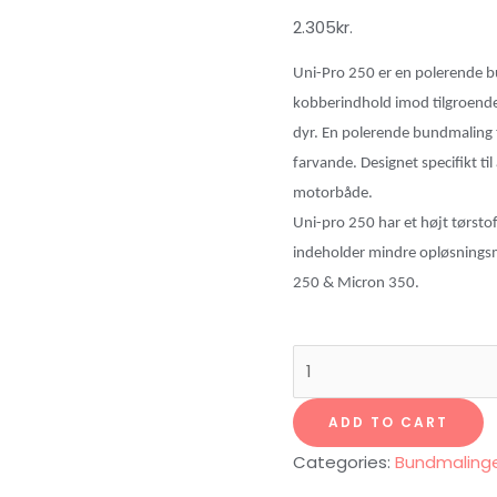
2.305
kr.
Uni-Pro 250 er en polerende b
kobberindhold imod tilgroende
dyr. En polerende bundmaling t
farvande. Designet specifikt til
motorb
å
de.
Uni-pro 250 har et h
ø
jt t
ø
rsto
indeholder mindre opl
ø
sningsm
250 & Micron 350.
UNI-
PRO
250
ADD TO CART
polerende
Categories:
Bundmalinge
bundmaling