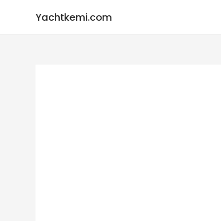
Gå
Yachtkemi.com
til
indholdet